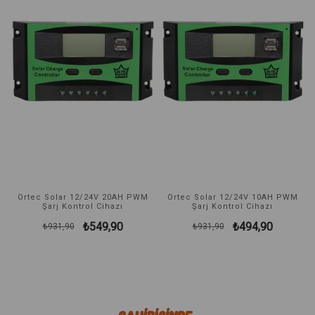
rim
%41İndirim
%47İndirim
Ortec Solar 12/24V 20AH PWM
Ortec Solar 12/24V 10AH PWM
Şarj Kontrol Cihazı
Şarj Kontrol Cihazı
₺549,90
₺494,90
₺931,90
₺931,90