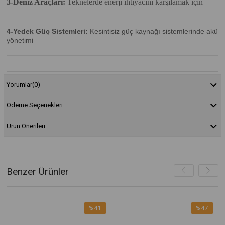
3-Deniz Araçları:
Teknelerde enerji ihtiyacını karşılamak için
4-Yedek Güç Sistemleri:
Kesintisiz güç kaynağı sistemlerinde akü
yönetimi
Yorumlar
(0)
Ödeme Seçenekleri
Ürün Önerileri
Benzer Ürünler
%41
%47
İndirim
İndirim