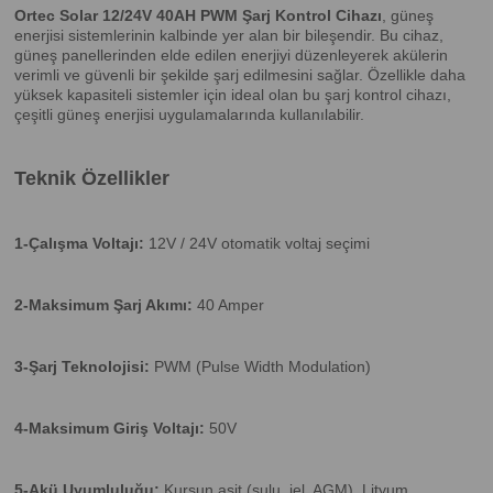
Ortec Solar 12/24V 40AH PWM Şarj Kontrol Cihazı
, güneş
enerjisi sistemlerinin kalbinde yer alan bir bileşendir. Bu cihaz,
güneş panellerinden elde edilen enerjiyi düzenleyerek akülerin
verimli ve güvenli bir şekilde şarj edilmesini sağlar. Özellikle daha
yüksek kapasiteli sistemler için ideal olan bu şarj kontrol cihazı,
çeşitli güneş enerjisi uygulamalarında kullanılabilir.
Teknik Özellikler
1-Çalışma Voltajı:
12V / 24V otomatik voltaj seçimi
2-Maksimum Şarj Akımı:
40 Amper
3-Şarj Teknolojisi:
PWM (Pulse Width Modulation)
4-Maksimum Giriş Voltajı:
50V
5-Akü Uyumluluğu:
Kurşun asit (sulu, jel, AGM), Lityum