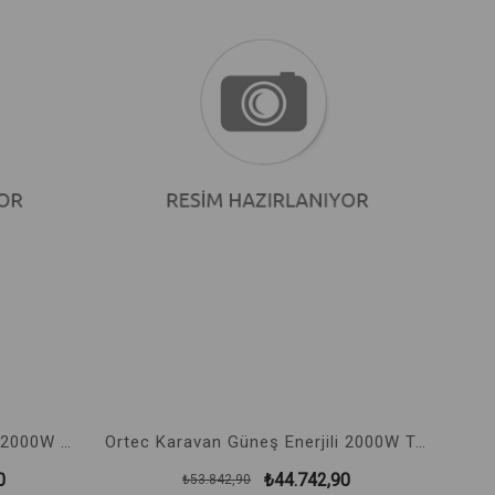
%27İndirim
%17İndirim
Ortec Karavan Güneş Enerjili 2000W Modifiye Sinüs Solar Paket No:9
Ortec Karavan Güneş Enerjili 2000W Tam Sinüs Solar Paket No:10
0
₺44.742,90
₺53.842,90