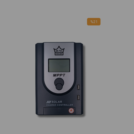
%21
İndirim
%21İndirim