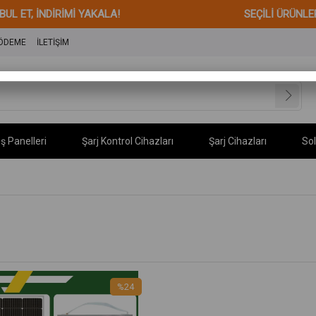
ERİ KABUL ET, İNDİRİMİ YAKALA! SEÇİLİ ÜRÜNLERDE
 ÖDEME
İLETİŞİM
ş Panelleri
Şarj Kontrol Cihazları
Şarj Cihazları
Sol
%24
İndirim