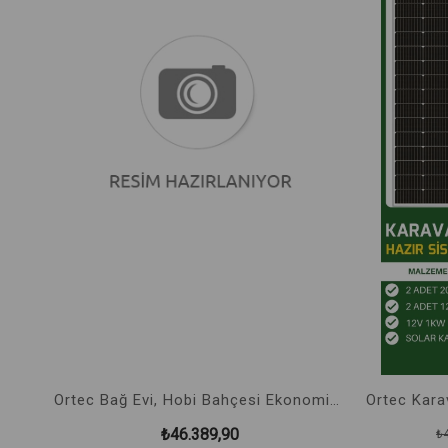
Ortec Bağ Evi, Hobi Bahçesi Ekonomik Güneş Enerjisi 3KW Solar Enerji Paketi - No:13
₺46.389,90
₺