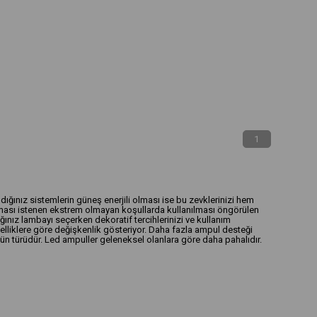
1
ığınız sistemlerin güneş enerjili olması ise bu zevklerinizi hem
 olması istenen ekstrem olmayan koşullarda kullanılması öngörülen
ğınız lambayı seçerken dekoratif tercihlerinizi ve kullanım
zelliklere göre değişkenlik gösteriyor. Daha fazla ampul desteği
lün türüdür. Led ampuller geleneksel olanlara göre daha pahalıdır.