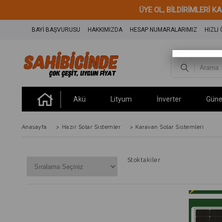
ÜYE OL, BİLDİRİML
BAYİ BAŞVURUSU
HAKKIMIZDA
HESAP NUMARALARIMIZ
HIZLI
Akü
Lityum
İnverter
Güne
Anasayfa
>
Hazır Solar Sistemler
>
Karavan Solar Sistemleri
Stoktakiler