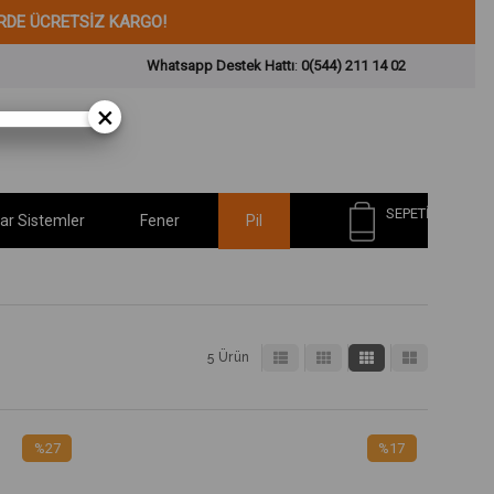
 ÜCRETSİZ KARGO!
Whatsapp Destek Hattı
:
0(544) 211 14 02
×
SEPETIM
ar Sistemler
Fener
Pil
5 Ürün
%27
%17
İndirim
İndirim