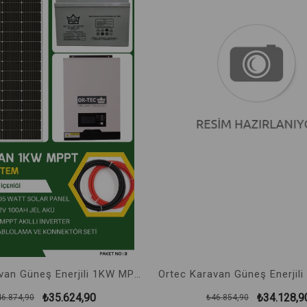
%24İndirim
Ortec Karavan Güneş Enerjili 1KW MPPT Solar Sistem No:8
₺35.624,90
₺34.128,9
46.874,90
₺46.854,90