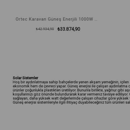
Ortec Karavan Güneş Enerjili 1000W MPPT Solar Paket No:6
₺33.874,90
₺42.934,90
Solar Sistemler
Hoş bir aydınlatmaya sahip bahçelerde yenen akşam yemeğinin, içilen çay
ekonomik hem de çevreci yapar. Güneş enerjisi ile çalışan aydınlatma ci
ürünler çoğunlukla plastikten üretiliyor. Bununla birlikte, yağmur gibi 
koşullarınızı göz önünde bulundurarak karar vermeniz tavsiye ediliyor. G
sağlayan, daha yüksek watt değerlerinde çalışan cihazlar göre yüksek fiy
Güneş enerjisi sistemleriyle ilgili ihtiyaç duyabileceğiniz tüm ürünleri 