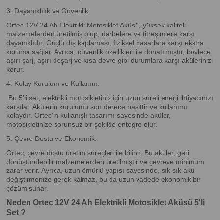
3. Dayanıklılık ve Güvenlik:
Ortec 12V 24 Ah Elektrikli Motosiklet Aküsü, yüksek kaliteli
malzemelerden üretilmiş olup, darbelere ve titreşimlere karşı
dayanıklıdır. Güçlü dış kaplaması, fiziksel hasarlara karşı ekstra
koruma sağlar. Ayrıca, güvenlik özellikleri ile donatılmıştır, böylece
aşırı şarj, aşırı deşarj ve kısa devre gibi durumlara karşı akülerinizi
korur.
4. Kolay Kurulum ve Kullanım:
Bu 5'li set, elektrikli motosikletiniz için uzun süreli enerji ihtiyacınızı
karşılar. Akülerin kurulumu son derece basittir ve kullanımı
kolaydır. Ortec'in kullanışlı tasarımı sayesinde aküler,
motosikletinize sorunsuz bir şekilde entegre olur.
5. Çevre Dostu ve Ekonomik:
Ortec, çevre dostu üretim süreçleri ile bilinir. Bu aküler, geri
dönüştürülebilir malzemelerden üretilmiştir ve çevreye minimum
zarar verir. Ayrıca, uzun ömürlü yapısı sayesinde, sık sık akü
değiştirmenize gerek kalmaz, bu da uzun vadede ekonomik bir
çözüm sunar.
Neden Ortec 12V 24 Ah Elektrikli Motosiklet Aküsü 5'li
Set ?