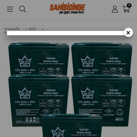
0
Anasayfa
>
AKÜ
>
×
Ortec 12V 24AH Elektrikli Motosiklet Aküsü 5'li Set 2026 Üretim