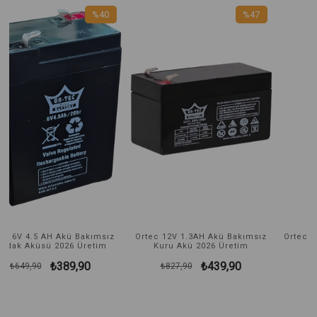
40
%47
%25
rim
İndirim
İndirim
İndirim
%47İndirim
%25İndi
sız
Ortec 12V 1.3AH Akü Bakımsız
Ortec 12V 2.3AH Bakımsız Kuru
m
Kuru Akü 2026 Üretim
Akü 2026 Üretim
₺439,90
₺509,90
₺827,90
₺679,90