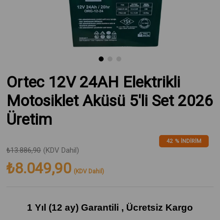
Ortec 12V 24AH Elektrikli
Motosiklet Aküsü 5'li Set 2026
Üretim
42
%
İNDIRIM
₺13.886,90
(KDV Dahil)
₺8.049,90
(KDV Dahil)
1 Yıl (12 ay) Garantili , Ücretsiz Kargo