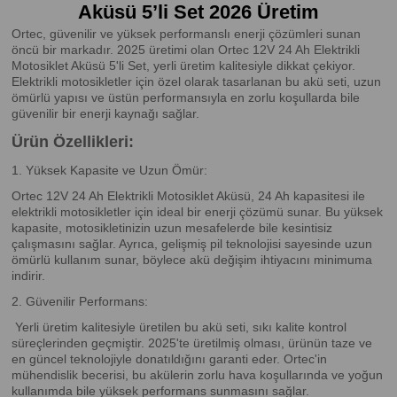
Aküsü 5’li Set 2026 Üretim
Ortec, güvenilir ve yüksek performanslı enerji çözümleri sunan
öncü bir markadır. 2025 üretimi olan Ortec 12V 24 Ah Elektrikli
Motosiklet Aküsü 5'li Set, yerli üretim kalitesiyle dikkat çekiyor.
Elektrikli motosikletler için özel olarak tasarlanan bu akü seti, uzun
ömürlü yapısı ve üstün performansıyla en zorlu koşullarda bile
güvenilir bir enerji kaynağı sağlar.
Ürün Özellikleri:
1. Yüksek Kapasite ve Uzun Ömür:
Ortec 12V 24 Ah Elektrikli Motosiklet Aküsü, 24 Ah kapasitesi ile
elektrikli motosikletler için ideal bir enerji çözümü sunar. Bu yüksek
kapasite, motosikletinizin uzun mesafelerde bile kesintisiz
çalışmasını sağlar. Ayrıca, gelişmiş pil teknolojisi sayesinde uzun
ömürlü kullanım sunar, böylece akü değişim ihtiyacını minimuma
indirir.
2. Güvenilir Performans:
Yerli üretim kalitesiyle üretilen bu akü seti, sıkı kalite kontrol
süreçlerinden geçmiştir. 2025'te üretilmiş olması, ürünün taze ve
en güncel teknolojiyle donatıldığını garanti eder. Ortec'in
mühendislik becerisi, bu akülerin zorlu hava koşullarında ve yoğun
kullanımda bile yüksek performans sunmasını sağlar.