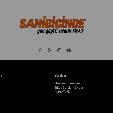
i
Yardım
Müşteri Hizmetleri
Sıkça Sorulan Sorular
Kargo Takibi