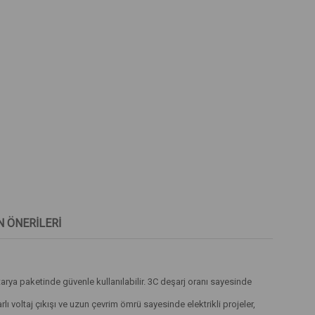
 ÖNERILERI
rya paketinde güvenle kullanılabilir. 3C deşarj oranı sayesinde
rlı voltaj çıkışı ve uzun çevrim ömrü sayesinde elektrikli projeler,