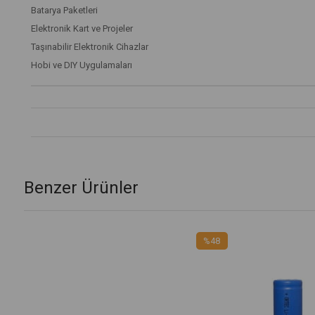
Batarya Paketleri
Elektronik Kart ve Projeler
Taşınabilir Elektronik Cihazlar
Hobi ve DIY Uygulamaları
Benzer Ürünler
8
%50
rim
İndirim
ndirim
%50İndirim