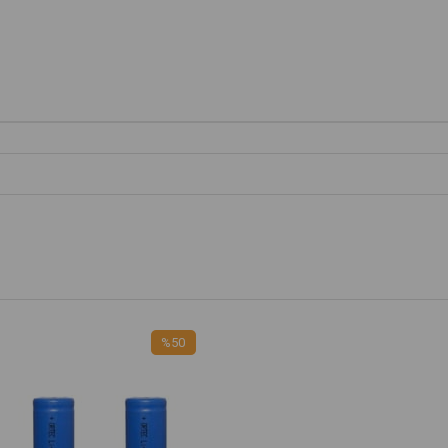
%51
İndirim
%51İndirim