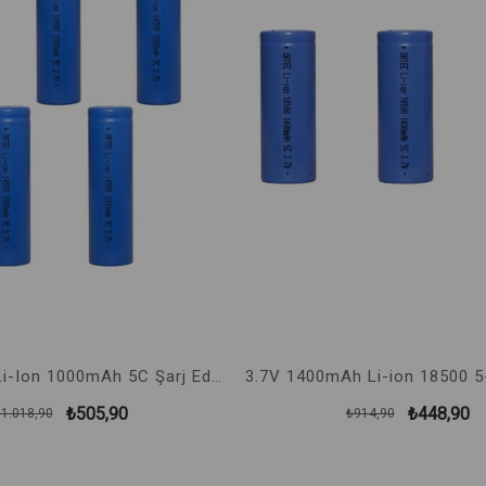
3.7V 1400mAh Li-ion 18500 5-C Şarj Edilebilir Pil 3'Lü
₺448,90
₺299,90
₺914,90
₺509,90