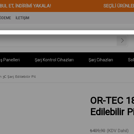
ERİ KABUL ET, İNDİRİMİ YAKALA! SEÇİLİ ÜRÜNLERDE
 ÖDEME
İLETİŞİM
ş Panelleri
Şarj Kontrol Cihazları
Şarj Cihazları
Sol
C Şarj Edilebilir Pil
OR-TEC 18
Edilebilir Pi
₺409,90
(KDV Dahil)