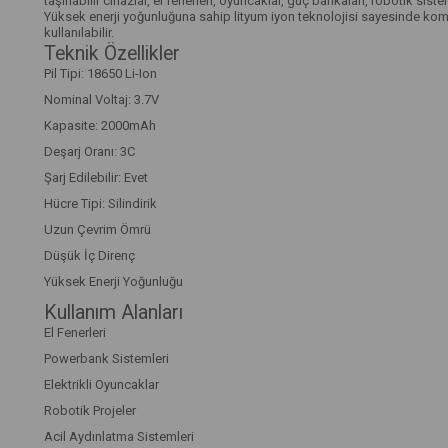
taşınabilir cihazlar, el fenerleri, oyuncaklar, güç bankaları, robotik sist
Yüksek enerji yoğunluğuna sahip lityum iyon teknolojisi sayesinde kom
kullanılabilir.
Teknik Özellikler
Pil Tipi: 18650 Li-Ion
Nominal Voltaj: 3.7V
Kapasite: 2000mAh
Deşarj Oranı: 3C
Şarj Edilebilir: Evet
Hücre Tipi: Silindirik
Uzun Çevrim Ömrü
Düşük İç Direnç
Yüksek Enerji Yoğunluğu
Kullanım Alanları
El Fenerleri
Powerbank Sistemleri
Elektrikli Oyuncaklar
Robotik Projeler
Acil Aydınlatma Sistemleri