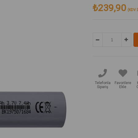
₺239,90
(KDV D
Telefonla
Favorilere
Sipariş
Ekle