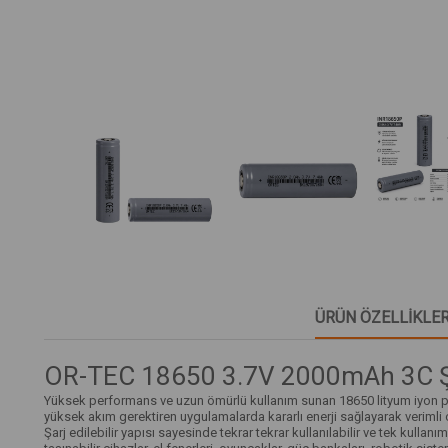
ÜRÜN ÖZELLIKLER
OR-TEC 18650 3.7V 2000mAh 3C Şarj
Yüksek performans ve uzun ömürlü kullanım sunan 18650 lityum iyon pil,
yüksek akım gerektiren uygulamalarda kararlı enerji sağlayarak verimli
Şarj edilebilir yapısı sayesinde tekrar tekrar kullanılabilir ve tek kulla