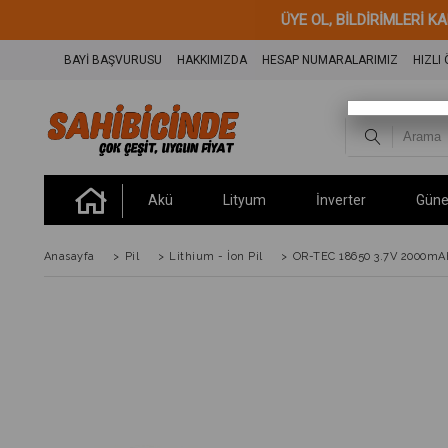
ÜYE OL, BİLDİRİML
BAYİ BAŞVURUSU
HAKKIMIZDA
HESAP NUMARALARIMIZ
HIZLI
Akü
Lityum
İnverter
Güne
Anasayfa
>
Pil
>
Lithium - İon Pil
>
OR-TEC 18650 3.7V 2000mAh 3