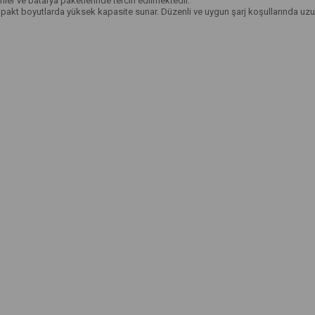
emler ve batarya paketlerinde tercih edilmektedir.
pakt boyutlarda yüksek kapasite sunar. Düzenli ve uygun şarj koşullarında uzun