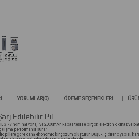
I
YORUMLAR
(0)
ÖDEME SEÇENEKLERI
ÜRÜN
 Edilebilir Pil
 3.7V nominal voltajı ve 2000mAh kapasitesi ile birçok elektronik cihaz ve bata
 çalışma performansı sunar.
nımlık pillere göre daha ekonomik bir çözüm oluşturur. Düşük iç direnç yapısı, kara