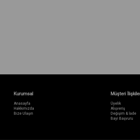
Kurumsal
Müşteri İlişkiler
Anasayfa
Üyelik
Hakkımızda
Alışveriş
Bize Ulaşın
Değişim & İade
Bayi Başvuru