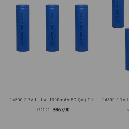
14500 3.7V Li-Ion 1000mAh 5C Şarj Edilebilir Kalem Pil 3'Lü
14500 3.7V Li-Ion 1000mAh 5C Şarj Edilebilir Kalem Pil 5'Li
₺505,90
₺1.018,90