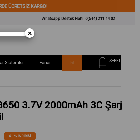
 ÜCRETSİZ KARGO!
Whatsapp Destek Hattı
:
0(544) 211 14 02
×
SEPETIM
ar Sistemler
Fener
Pil
650 3.7V 2000mAh 3C Şarj
l
41
%
İNDIRIM