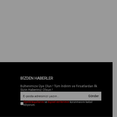
BİZDEN HABERLER
Bültenimize Üye Olun ! Tüm İndirim ve Fırsatlardan İlk
Sizin Haberiniz Olsun !
Gönder
Üyelik koşullarını
ve
kişisel verilerimin
korunmasını kabul
ediyorum.