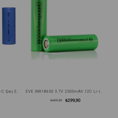
EVE INR18650 3.7V 2500mAh 12C Li-Ion Şarj Edilebilir Pil
EVE AA 3.6V Lithium Pil Li-SOCl2 Yüksek Performans
₺309,90
₺469,90